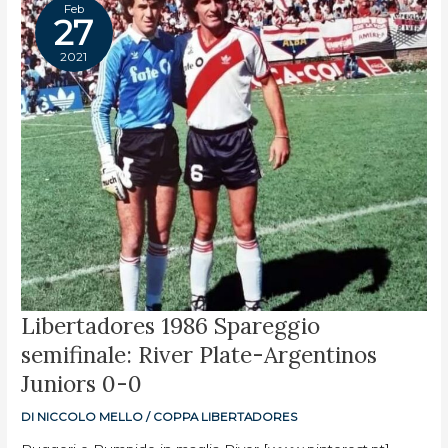
Feb
27
2021
LIBERTADORES
Libertadores 1986 Spareggio
1986
SPAREGGIO
semifinale: River Plate-Argentinos
SEMIFINALE:
RIVER
PLATE-
Juniors 0-0
ARGENTINOS
JUNIORS
0-
DI
NICCOLO MELLO
/
COPPA LIBERTADORES
0