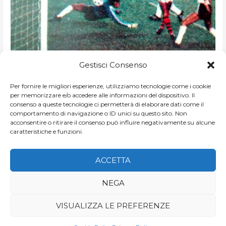
LIBERTADORES
Libertadores 1982 Seconda fase: River
1982
Gestisci Consenso
SECONDA
Plate-Flamengo 0-3
FASE:
RIVER
PLATE-
Per fornire le migliori esperienze, utilizziamo tecnologie come i cookie
FLAMENGO
DI
NICCOLO MELLO
/
COPPA LIBERTADORES
per memorizzare e/o accedere alle informazioni del dispositivo. Il
0-
3
consenso a queste tecnologie ci permetterà di elaborare dati come il
Immagine di copertina: Lico, migliore in campo
comportamento di navigazione o ID unici su questo sito. Non
[https://trivela.com.br] Gara spettacolare a Buenos Aires tra
acconsentire o ritirare il consenso può influire negativamente su alcune
caratteristiche e funzioni.
River e Flamengo. I brasiliani si impongono 3-0, i padroni di
LEGGI ARTICOLO »
ACCETTA
NEGA
VISUALIZZA LE PREFERENZE
Copyright © 2026
Game of Goals
| di Niccolò Mello e Jo Araf