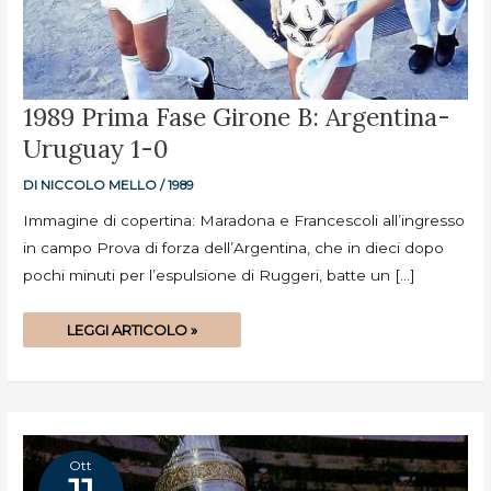
1989
1989 Prima Fase Girone B: Argentina-
PRIMA
FASE
Uruguay 1-0
GIRONE
B:
ARGENTINA-
URUGUAY
DI
NICCOLO MELLO
/
1989
1-
0
Immagine di copertina: Maradona e Francescoli all’ingresso
in campo Prova di forza dell’Argentina, che in dieci dopo
pochi minuti per l’espulsione di Ruggeri, batte un […]
LEGGI ARTICOLO »
Ott