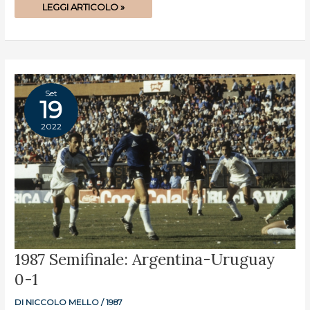
LEGGI ARTICOLO »
Set
19
2022
1987
1987 Semifinale: Argentina-Uruguay
SEMIFINALE:
ARGENTINA-
0-1
URUGUAY
0-
1
DI
NICCOLO MELLO
/
1987