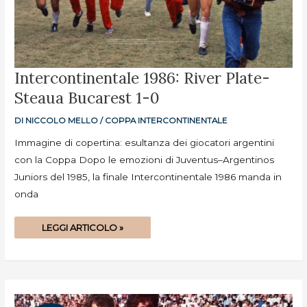
INTERCONTINENTALE
Intercontinentale 1986: River Plate-
1986:
RIVER
Steaua Bucarest 1-0
PLATE-
STEAUA
BUCAREST
1-
DI
NICCOLO MELLO
/
COPPA INTERCONTINENTALE
0
Immagine di copertina: esultanza dei giocatori argentini
con la Coppa Dopo le emozioni di Juventus–Argentinos
Juniors del 1985, la finale Intercontinentale 1986 manda in
onda
LEGGI ARTICOLO »