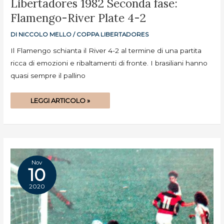
Libertadores 1982 Seconda fase:
1982
SECONDA
Flamengo-River Plate 4-2
FASE:
FLAMENGO-
RIVER
PLATE
DI
NICCOLO MELLO
/
COPPA LIBERTADORES
4-
2
Il Flamengo schianta il River 4-2 al termine di una partita
ricca di emozioni e ribaltamenti di fronte. I brasiliani hanno
quasi sempre il pallino
LEGGI ARTICOLO »
Nov
10
2020