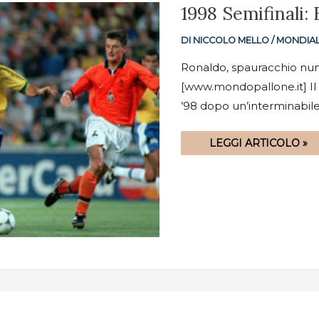
1998
1998 Semifinali: 
SEMIFINALI:
BRASILE-
OLANDA
DI
NICCOLO MELLO
/
MONDIAL
5-
3
DR
Ronaldo, spauracchio nume
(1-
[www.mondopallone.it] Il B
1)
’98 dopo un’interminabile
LEGGI ARTICOLO »