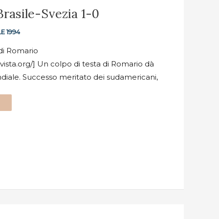
Brasile-Svezia 1-0
E 1994
 di Romario
ervista.org/] Un colpo di testa di Romario dà
ondiale. Successo meritato dei sudamericani,