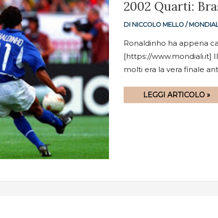
2002
2002 Quarti: Bras
QUARTI:
BRASILE-
INGHILTERRA
DI
NICCOLO MELLO
/
MONDIAL
2-
1
Ronaldinho ha appena calci
[https://www.mondiali.it] I
molti era la vera finale ant
LEGGI ARTICOLO »