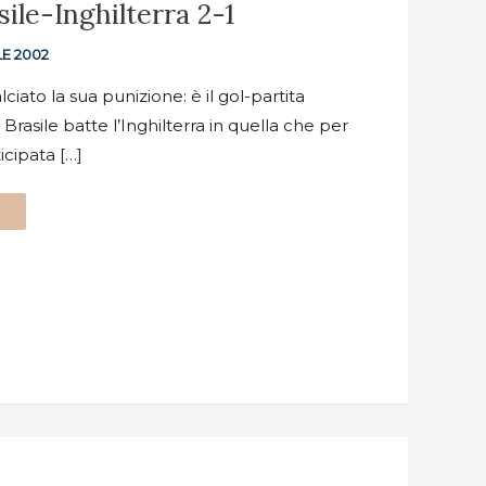
ile-Inghilterra 2-1
E 2002
ato la sua punizione: è il gol-partita
l Brasile batte l’Inghilterra in quella che per
icipata […]