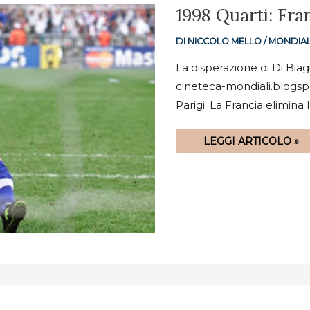
1998
1998 Quarti: Fran
QUARTI:
FRANCIA-
ITALIA
DI
NICCOLO MELLO
/
MONDIAL
4-
3
DR
La disperazione di Di Biagi
(0-
cineteca-mondiali.blogspo
0)
Parigi. La Francia elimina l
LEGGI ARTICOLO »