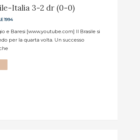
ile-Italia 3-2 dr (0-0)
E 1994
io e Baresi [www.youtube.com] Il Brasile si
o per la quarta volta. Un successo
 che