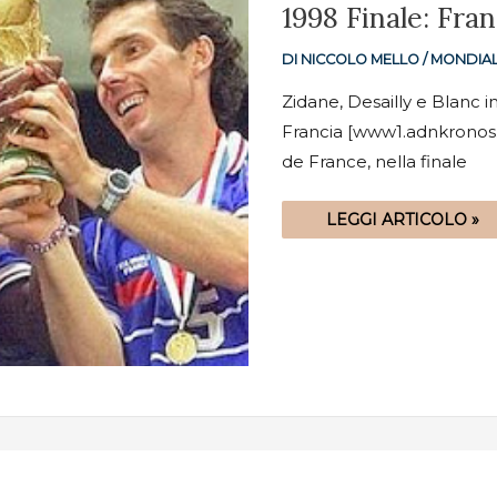
1998
1998 Finale: Fra
FINALE:
FRANCIA-
BRASILE
DI
NICCOLO MELLO
/
MONDIAL
3-
0
Zidane, Desailly e Blanc 
Francia [www1.adnkronos.
de France, nella finale
LEGGI ARTICOLO »