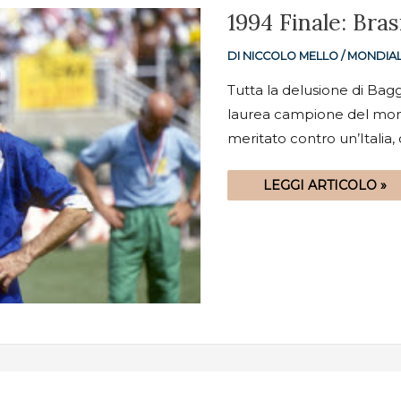
1994
1994 Finale: Bras
FINALE:
BRASILE-
ITALIA
DI
NICCOLO MELLO
/
MONDIAL
3-
2
DR
Tutta la delusione di Bagg
(0-
laurea campione del mond
0)
meritato contro un’Italia,
LEGGI ARTICOLO »