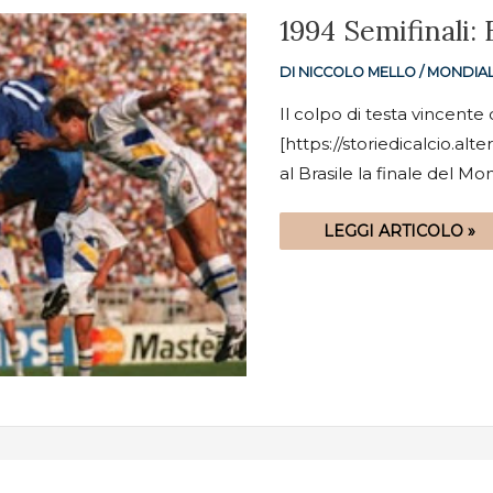
1994
1994 Semifinali: 
SEMIFINALI:
BRASILE-
SVEZIA
DI
NICCOLO MELLO
/
MONDIAL
1-
0
Il colpo di testa vincente
[https://storiedicalcio.alt
al Brasile la finale del M
LEGGI ARTICOLO »