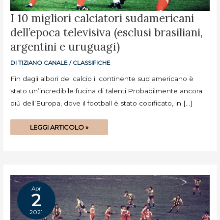
I
I 10 migliori calciatori sudamericani
10
MIGLIORI
dell’epoca televisiva (esclusi brasiliani,
CALCIATORI
SUDAMERICANI
DELL’EPOCA
argentini e uruguagi)
TELEVISIVA
(ESCLUSI
BRASILIANI,
DI
TIZIANO CANALE
/
CLASSIFICHE
ARGENTINI
E
URUGUAGI)
Fin dagli albori del calcio il continente sud americano è
stato un’incredibile fucina di talenti.Probabilmente ancora
più dell’Europa, dove il football è stato codificato, in […]
LEGGI ARTICOLO »
Apr
2
2021