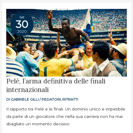
Set
30
2020
PELÉ,
Pelé, l’arma definitiva delle finali
L’ARMA
DEFINITIVA
internazionali
DELLE
FINALI
INTERNAZIONALI
DI
GABRIELE GILLI
/
PEDATORI
,
RITRATTI
Il rapporto tra Pelé e le finali. Un dominio unico e irripetibile
da parte di un giocatore che nella sua carriera non ha mai
sbagliato un momento decisivo