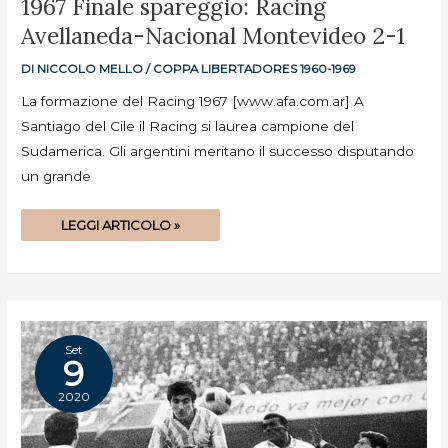
1967 Finale spareggio: Racing
FINALE
SPAREGGIO:
Avellaneda-Nacional Montevideo 2-1
RACING
AVELLANEDA-
NACIONAL
MONTEVIDEO
DI
NICCOLO MELLO
/
COPPA LIBERTADORES 1960-1969
2-
1
La formazione del Racing 1967 [www.afa.com.ar] A
Santiago del Cile il Racing si laurea campione del
Sudamerica. Gli argentini meritano il successo disputando
un grande
LEGGI ARTICOLO »
Set
9
2020