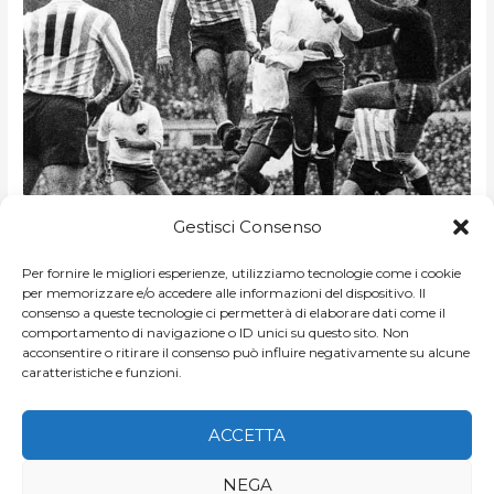
1967
1967 Finale ritorno: Nacional
FINALE
Gestisci Consenso
RITORNO:
Montevideo-Racing Avellaneda 0-0
NACIONAL
MONTEVIDEO-
RACING
Per fornire le migliori esperienze, utilizziamo tecnologie come i cookie
AVELLANEDA
DI
NICCOLO MELLO
/
COPPA LIBERTADORES 1960-1969
per memorizzare e/o accedere alle informazioni del dispositivo. Il
0-
0
consenso a queste tecnologie ci permetterà di elaborare dati come il
Dopo lo 0-0 maturato ad Avellaneda, stesso risultato anche
comportamento di navigazione o ID unici su questo sito. Non
nella finale di ritorno a Montevideo nella Libertadores 1967.
acconsentire o ritirare il consenso può influire negativamente su alcune
caratteristiche e funzioni.
Per il regolamento dell’epoca è così necessario
LEGGI ARTICOLO »
ACCETTA
NEGA