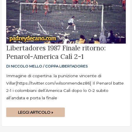
LIBERTADORES
Libertadores 1987 Finale ritorno:
1987
FINALE
Penarol-America Calì 2-1
RITORNO:
PENAROL-
AMERICA
CALÌ
DI
NICCOLO MELLO
/
COPPA LIBERTADORES
2-
1
Immagine di copertina: la punizione vincente di
Villar[https://twitter.com/wilsonmendez86] Il Penarol batte
2-1 i colombiani dell’America Calì dopo lo 0-2 subito
all’andata e porta la finale
LEGGI ARTICOLO »