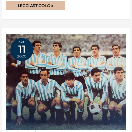
LEGGI ARTICOLO »
Set
11
2020
1967