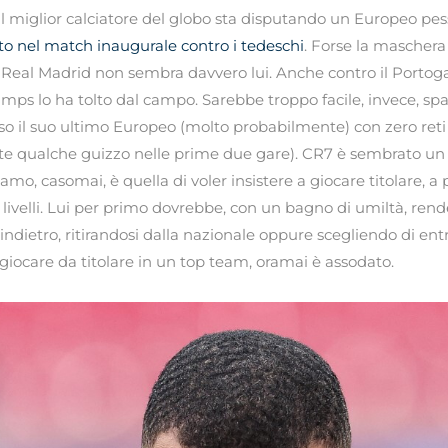
l miglior calciatore del globo sta disputando un Europeo pes
ato nel match inaugurale contro i tedeschi
. Forse la maschera 
del Real Madrid non sembra davvero lui. Anche contro il Portog
ps lo ha tolto dal campo. Sarebbe troppo facile, invece, spa
uso il suo ultimo Europeo (molto probabilmente) con zero reti 
te qualche guizzo nelle prime due gare). CR7 è sembrato un
iamo, casomai, è quella di voler insistere a giocare titolare, 
 livelli. Lui per primo dovrebbe, con un bagno di umiltà, rend
indietro, ritirandosi dalla nazionale oppure scegliendo di entra
iocare da titolare in un top team, oramai è assodato.