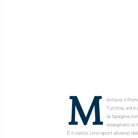
M
eritava il Por
Turchia, ed è
la Spagna con
assegnato ai 
È il calcio. Uno sport diverso d