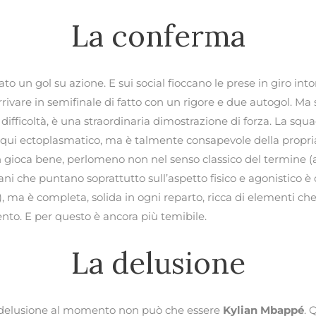
La conferma
o un gol su azione. E sui social fioccano le prese in giro int
vare in semifinale di fatto con un rigore e due autogol. Ma se 
 difficoltà, è una straordinaria dimostrazione di forza. La sq
qui ectoplasmatico, ma è talmente consapevole della propria 
Non gioca bene, perlomeno non nel senso classico del termine
cani che puntano soprattutto sull’aspetto fisico e agonistico è 
), ma è completa, solida in ogni reparto, ricca di elementi ch
nto. E per questo è ancora più temibile.
La delusione
la delusione al momento non può che essere
Kylian Mbappé
. 