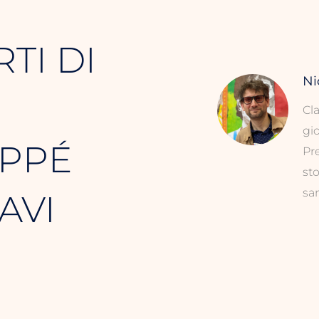
TI DI
Ni
Cl
gio
APPÉ
Pre
sto
san
AVI