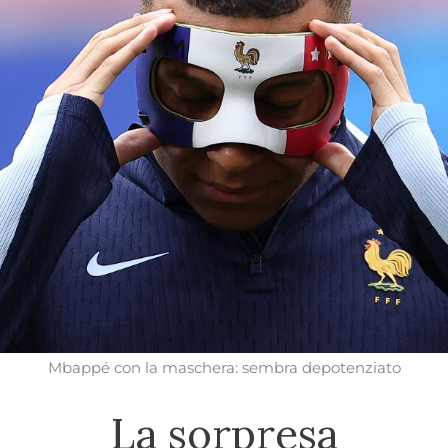
Mbappé con la maschera: sembra depotenziato
La sorpresa