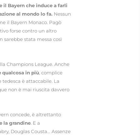
 il Bayern che induce a farli
mazione al mondo lo fa.
Nessun
ome il Bayern Monaco. Pagò
ivo forse contro un altro
on sarebbe stata messa così
 della Champions League. Anche
 qualcosa in più
, complice
e tedesca è attaccabile. La
que non è mai riuscita davvero
yern concede, è altrettanto
e la grandine
. E a
nabry, Douglas Cousta… Assenze