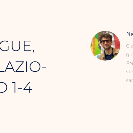
Ni
GUE,
Cl
gio
LAZIO-
Pre
sto
san
 1-4