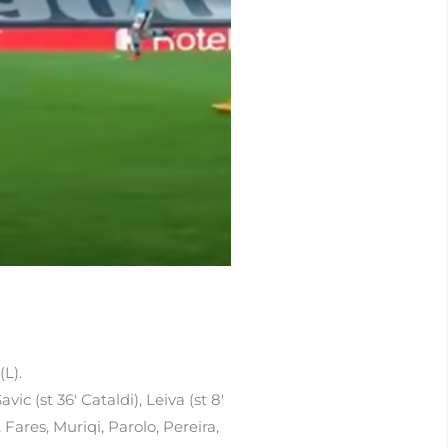
(L).
vic (st 36′ Cataldi), Leiva (st 8′
 Fares, Muriqi, Parolo, Pereira,