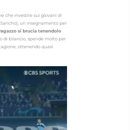
e che investire sui giovani di
 e Sancho), un insegnamento per
ragazzo si brucia tenendolo
io di bilancio, spende molto per
 stagione, ottenendo quasi