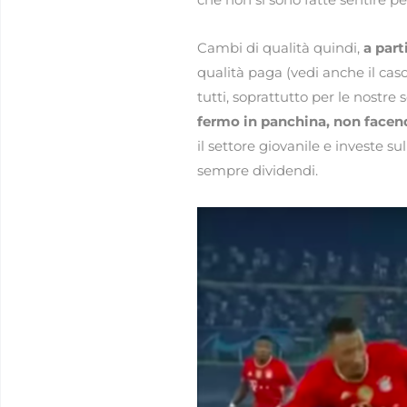
Cambi di qualità quindi,
a part
qualità paga (vedi anche il ca
tutti, soprattutto per le nostr
fermo in panchina, non facen
il settore giovanile e investe 
sempre dividendi.