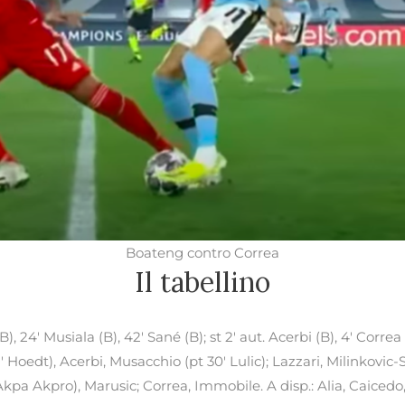
Boateng contro Correa
Il tabellino
 24′ Musiala (B), 42′ Sané (B); st 2′ aut. Acerbi (B), 4′ Correa 
′ Hoedt), Acerbi, Musacchio (pt 30′ Lulic); Lazzari, Milinkovic-Sa
 Akpa Akpro), Marusic; Correa, Immobile. A disp.: Alia, Caicedo,