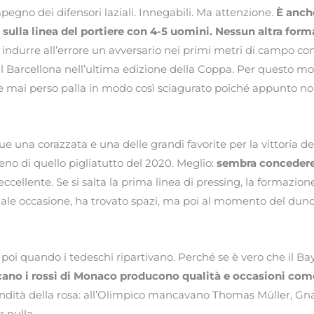
mpegno dei difensori laziali. Innegabili. Ma attenzione.
È anche
 sulla linea del portiere con 4-5 uomini. Nessun altra for
indurre all’errore un avversario nei primi metri di campo c
 Barcellona nell’ultima edizione della Coppa. Per questo mot
be mai perso palla in modo così sciagurato poiché appunto n
ue una corazzata e una delle grandi favorite per la vittoria
no di quello pigliatutto del 2020. Meglio:
sembra concedere
ccellente. Se si salta la prima linea di pressing, la formazion
ale occasione, ha trovato spazi, ma poi al momento del dun
o poi quando i tedeschi ripartivano. Perché se è vero che il Ba
ano i rossi di Monaco producono qualità e occasioni com
ondità della rosa: all’Olimpico mancavano Thomas Müller, G
r nulla.