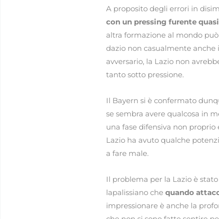
A proposito degli errori in disi
con un pressing furente quasi
altra formazione al mondo può 
dazio non casualmente anche il
avversario, la Lazio non avreb
tanto sotto pressione.
Il Bayern si è confermato dunq
se sembra avere qualcosa in me
una fase difensiva non proprio e
Lazio ha avuto qualche potenzi
a fare male.
Il problema per la Lazio è stat
lapalissiano che
quando attacc
impressionare è anche la prof
che non si sono fatte sentire pe