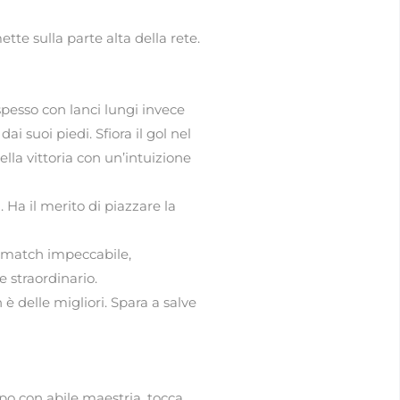
ette sulla parte alta della rete.
pesso con lanci lungi invece
ai suoi piedi. Sfiora il gol nel
lla vittoria con un’intuizione
Ha il merito di piazzare la
un match impeccabile,
 straordinario.
 delle migliori. Spara a salve
ampo con abile maestria, tocca