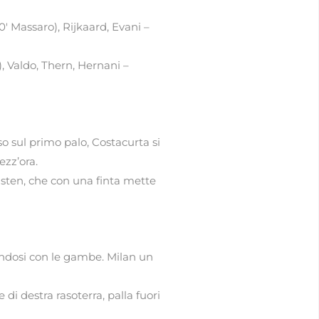
30′ Massaro), Rijkaard, Evani –
o), Valdo, Thern, Hernani –
so sul primo palo, Costacurta si
ezz’ora.
Basten, che con una finta mette
tandosi con le gambe. Milan un
 di destra rasoterra, palla fuori