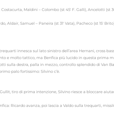
i, Costacurta, Maldini – Colombo (st 45′ F. Galli), Ancelotti (st 
rdo, Aldair, Samuel – Paneira (st 31′ Vata), Pacheco (st 15′ Brit
equarti innesca sul lato sinistro dell’area Hernani, cross bas
nto e molto tattico, ma Benfica più lucido in questa prima m
sotti sulla destra, palla in mezzo, controllo splendido di Van 
primo palo fortissimo: Silvino c’è.
ullit, tiro di prima intenzione, Silvino riesce a bloccare aiu
fica: Ricardo avanza, poi lascia a Valdo sulla trequarti, missile