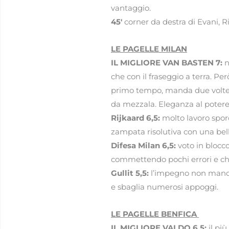
vantaggio.
45′
corner da destra di Evani, Ri
LE PAGELLE MILAN
IL MIGLIORE VAN BASTEN 7:
n
che con il fraseggio a terra. Per
primo tempo, manda due volte in 
da mezzala. Eleganza al potere
Rijkaard 6,5:
molto lavoro sporc
zampata risolutiva con una bell
Difesa Milan 6,5:
voto in blocco
commettendo pochi errori e chiu
Gullit 5,5:
l’impegno non manca,
e sbaglia numerosi appoggi.
LE PAGELLE BENFICA
IL MIGLIORE VALDO 6,5:
il più