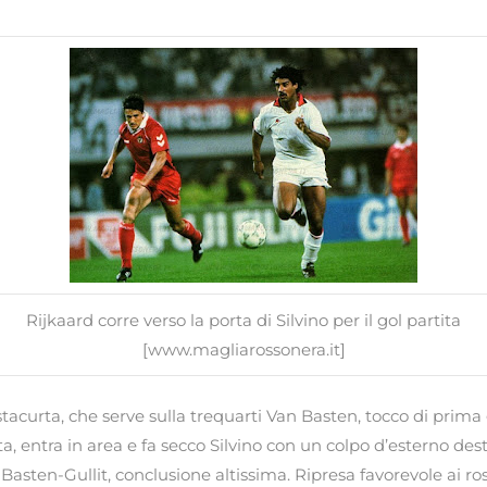
Rijkaard corre verso la porta di Silvino per il gol partita
[www.magliarossonera.it]
tacurta, che serve sulla trequarti Van Basten, tocco di prima 
ta, entra in area e fa secco Silvino con un colpo d’esterno dest
asten-Gullit, conclusione altissima. Ripresa favorevole ai ros