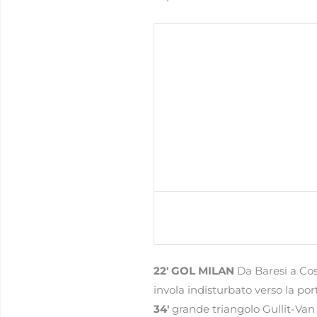
22′ GOL MILAN
Da Baresi a Cos
invola indisturbato verso la por
34′
grande triangolo Gullit-Van B