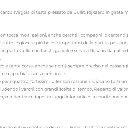
cardo svirgola di testa pressato da Gullit, Rijkaard in girata m
on tocca molti palloni, anche perché i compagni lo cercano s
ò tutte le giocate più belle e importanti della partita passano d
porta Gullit con tocchi geniali e serve a Rijkaard la palla de
.
o e tanta corsa, anche se non è sempre preciso nei passaggi. 
a e caparbia discesa personale.
 per i quattro, fortissimi, difensori rossoneri. Giocano tutti 
dendo i varchi con grandi scelte di tempo. Reparto di valore
 ma rientrava dopo un lungo infortunio e la condizione non è
 lucido e il più continuo dei suoi. Dirige il traffico a centroc