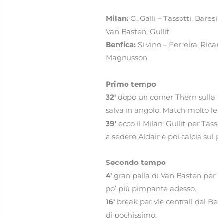
Milan:
G. Galli – Tassotti, Bares
Van Basten, Gullit.
Benfica:
Silvino – Ferreira, Rica
Magnusson.
Primo tempo
32′
dopo un corner Thern sulla tr
salva in angolo. Match molto le
39′
ecco il Milan: Gullit per Tas
a sedere Aldair e poi calcia sul 
Secondo tempo
4′
gran palla di Van Basten per G
po’ più pimpante adesso.
16′
break per vie centrali del Ben
di pochissimo.