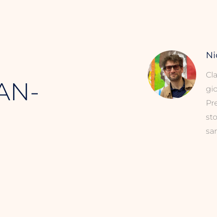
Ni
Cl
AN-
gio
Pre
sto
san