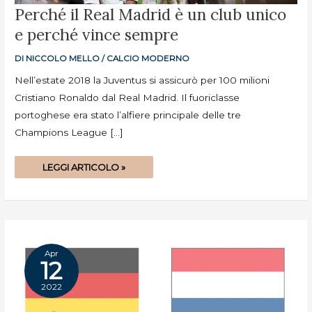
PERCHÉ
Perché il Real Madrid è un club unico
IL
REAL
e perché vince sempre
MADRID
È
UN
CLUB
DI
NICCOLO MELLO
/
CALCIO MODERNO
UNICO
E
Nell’estate 2018 la Juventus si assicurò per 100 milioni
PERCHÉ
VINCE
Cristiano Ronaldo dal Real Madrid. Il fuoriclasse
SEMPRE
portoghese era stato l’alfiere principale delle tre
Champions League […]
LEGGI ARTICOLO »
Apr
12
2022