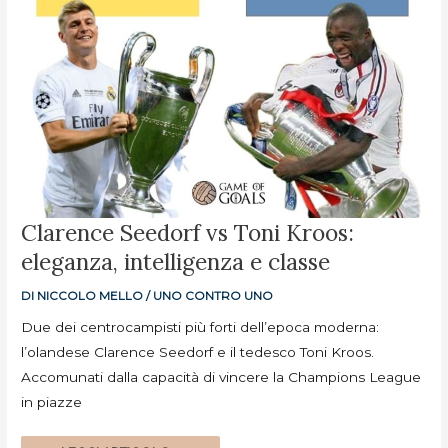
CLARENCE
Clarence Seedorf vs Toni Kroos:
SEEDORF
VS
eleganza, intelligenza e classe
TONI
KROOS:
ELEGANZA,
INTELLIGENZA
DI
NICCOLO MELLO
/
UNO CONTRO UNO
E
CLASSE
Due dei centrocampisti più forti dell’epoca moderna:
l’olandese Clarence Seedorf e il tedesco Toni Kroos.
Accomunati dalla capacità di vincere la Champions League
in piazze