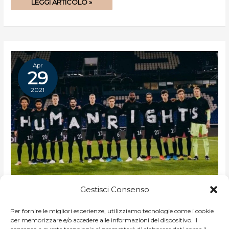
LEGGI ARTICOLO »
Apr
29
2021
QATAR
Qatar 2022, il “Mondiale della
2022,
Gestisci Consenso
IL
discordia”
“MONDIALE
DELLA
DISCORDIA”
Per fornire le migliori esperienze, utilizziamo tecnologie come i cookie
DI
CLAUDIA FRAGAPANE
/
2022
per memorizzare e/o accedere alle informazioni del dispositivo. Il