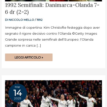
1992
1992 Semifinali: Danimarca-Olanda 7-
SEMIFINALI:
DANIMARCA-
6 dr (2-2)
OLANDA
7-
6
DR
DI
NICCOLO MELLO
/
1992
(2-
2)
Immagine di copertina: Kim Christofte festeggia dopo aver
segnato il rigore decisivo contro l’Olanda ©Getty Images
Grande sorpresa nelle semifinali dell’Europeo: l’Olanda
campione in carica […]
LEGGI ARTICOLO »
Mar
14
2025