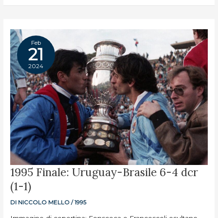
Feb
21
2024
1995
1995 Finale: Uruguay-Brasile 6-4 dcr
FINALE:
URUGUAY-
(1-1)
BRASILE
6-
4
DCR
DI
NICCOLO MELLO
/
1995
(1-
1)
Immagine di copertina: Fonsceca e Francescoli esultano