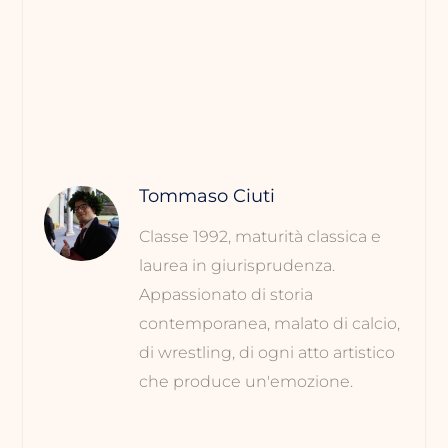
Tommaso Ciuti
Classe 1992, maturità classica e
laurea in giurisprudenza.
Appassionato di storia
contemporanea, malato di calcio,
di wrestling, di ogni atto artistico
che produce un'emozione.