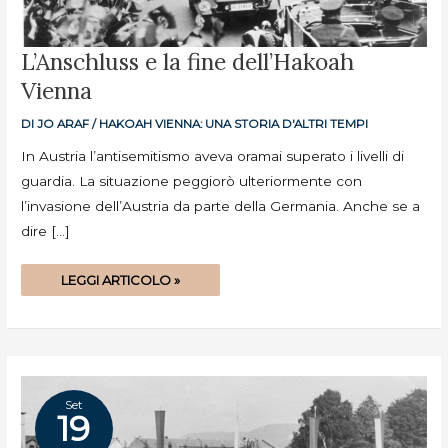
L’ANSCHLUSS
L’Anschluss e la fine dell’Hakoah
E
LA
Vienna
FINE
DELL’HAKOAH
VIENNA
DI
JO ARAF
/
HAKOAH VIENNA: UNA STORIA D'ALTRI TEMPI
In Austria l’antisemitismo aveva oramai superato i livelli di
guardia. La situazione peggiorò ulteriormente con
l’invasione dell’Austria da parte della Germania. Anche se a
dire […]
LEGGI ARTICOLO »
Set
19