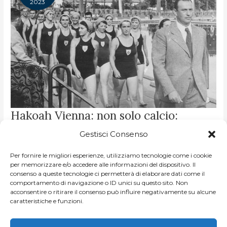
2023
HAKOAH
Hakoah Vienna: non solo calcio:
VIENNA:
NON
successi nel nuoto e nel wrestling
SOLO
Gestisci Consenso
CALCIO:
SUCCESSI
NEL
DI
JO ARAF
/
HAKOAH VIENNA: UNA STORIA D'ALTRI TEMPI
NUOTO
Per fornire le migliori esperienze, utilizziamo tecnologie come i cookie
E
Immagine di copertina: nuotatrici dell’Hakoah Vienna
per memorizzare e/o accedere alle informazioni del dispositivo. Il
NEL
WRESTLING
consenso a queste tecnologie ci permetterà di elaborare dati come il
[Repro: nurinst-archiv] La vittoria del 1925 aveva sgonfiato
comportamento di navigazione o ID unici su questo sito. Non
l’entusiasmo. Aveva sancito la grandezza dell’Hakoah, ma
acconsentire o ritirare il consenso può influire negativamente su alcune
caratteristiche e funzioni.
anche fatto subentrare una
LEGGI ARTICOLO »