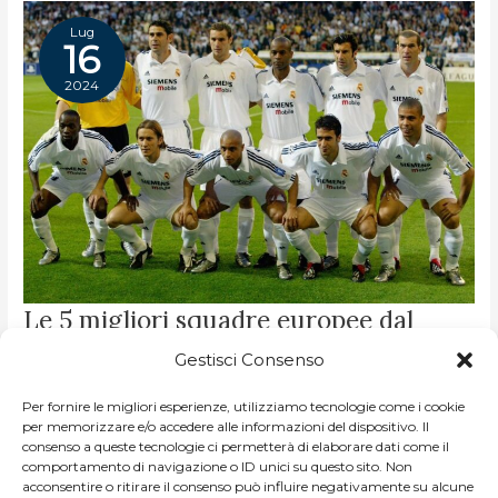
Lug
16
2024
LE
Le 5 migliori squadre europee dal
5
MIGLIORI
2001 al 2005
SQUADRE
Gestisci Consenso
EUROPEE
DAL
2001
DI
FRANCESCO BUFFOLI
/
CLASSIFICHE
AL
Per fornire le migliori esperienze, utilizziamo tecnologie come i cookie
2005
Il nuovo millennio sovverte le gerarchie: l’egemonia italiana
per memorizzare e/o accedere alle informazioni del dispositivo. Il
consenso a queste tecnologie ci permetterà di elaborare dati come il
sull’Europa, messa severamente in discussione già nel
comportamento di navigazione o ID unici su questo sito. Non
2000, con il 2001 alza definitivamente bandiera bianca. Il
acconsentire o ritirare il consenso può influire negativamente su alcune