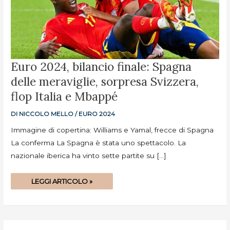
EURO
Euro 2024, bilancio finale: Spagna
2024,
BILANCIO
delle meraviglie, sorpresa Svizzera,
FINALE:
SPAGNA
DELLE
flop Italia e Mbappé
MERAVIGLIE,
SORPRESA
SVIZZERA,
DI
NICCOLO MELLO
/
EURO 2024
FLOP
ITALIA
E
Immagine di copertina: Williams e Yamal, frecce di Spagna
MBAPPÉ
La conferma La Spagna è stata uno spettacolo. La
nazionale iberica ha vinto sette partite su […]
LEGGI ARTICOLO »