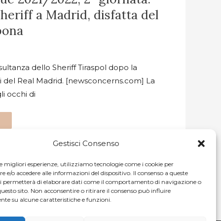
heriff a Madrid, disfatta del
bona
ultanza dello Sheriff Tiraspol dopo la
ni del Real Madrid. [newsconcerns.com] La
i occhi di
Gestisci Consenso
le migliori esperienze, utilizziamo tecnologie come i cookie per
e/o accedere alle informazioni del dispositivo. Il consenso a queste
ci permetterà di elaborare dati come il comportamento di navigazione o
questo sito. Non acconsentire o ritirare il consenso può influire
te su alcune caratteristiche e funzioni.