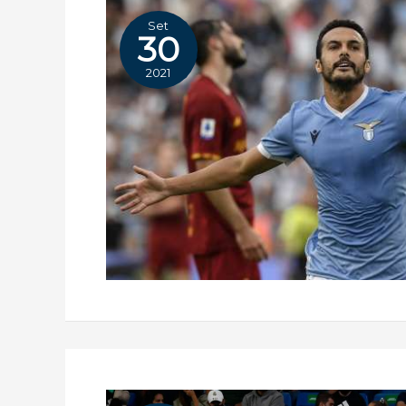
Set
30
2021