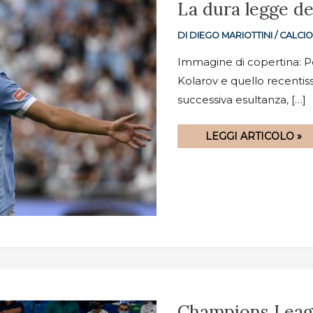
LA
La dura legge de
DURA
LEGGE
DELL’EX
DI
DIEGO MARIOTTINI
/
CALCI
A
ROMA
Immagine di copertina: Ped
Kolarov e quello recenti
successiva esultanza, […]
LEGGI ARTICOLO »
CHAMPIONS
Champions Leagu