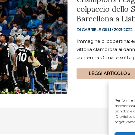
LEAGUE
2021/2022,
colpaccio dello S
2ª
GIORNATA:
Barcellona a Lis
COLPACCIO
DELLO
SHERIFF
A
DI
GABRIELE GILLI
/
2021-2022
MADRID,
DISFATTA
Immagine di copertina: es
DEL
BARCELLONA
vittoria clamorosa ai dan
A
LISBONA
conferma Ormai è sotto gl
LEGGI ARTICOLO »
Per fornire 
memorizzare 
tecnologie 
ID unici su 
negativamen