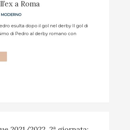
ll’ex a Roma
O MODERNO
ro esulta dopo il gol nel derby Il gol di
ssimo di Pedro al derby romano con
e 2021/2022, 2ª giornata: