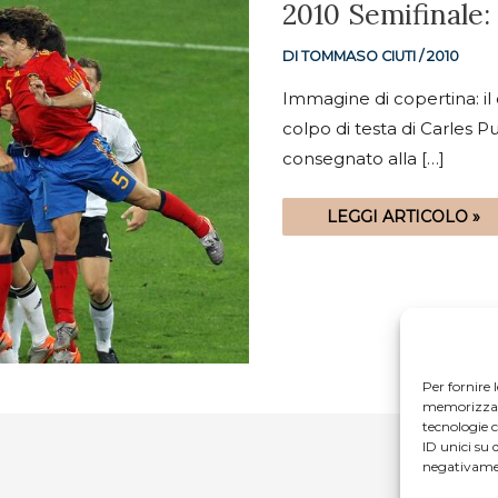
2010
2010 Semifinale
SEMIFINALE:
SPAGNA-
GERMANIA
DI
TOMMASO CIUTI
/
2010
1-
0
Immagine di copertina: il 
colpo di testa di Carles P
consegnato alla […]
LEGGI ARTICOLO »
Per fornire 
memorizzare 
tecnologie 
ID unici su 
negativamen