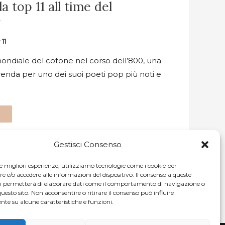
a top 11 all time del
y
11
ondiale del cotone nel corso dell’800, una
renda per uno dei suoi poeti pop più noti e
Gestisci Consenso
le migliori esperienze, utilizziamo tecnologie come i cookie per
e/o accedere alle informazioni del dispositivo. Il consenso a queste
ci permetterà di elaborare dati come il comportamento di navigazione o
questo sito. Non acconsentire o ritirare il consenso può influire
te su alcune caratteristiche e funzioni.