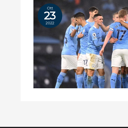
Ott
23
2022