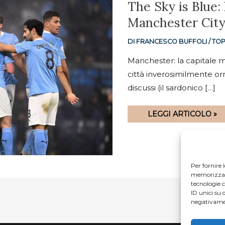
THE
The Sky is Blue: l
SKY
IS
Manchester Cit
BLUE:
LA
TOP
DI
FRANCESCO BUFFOLI
/
TOP 
11
ALL
TIME
Manchester: la capitale m
DEL
MANCHESTER
città inverosimilmente or
CITY
discussi (il sardonico […]
LEGGI ARTICOLO »
Per fornire 
memorizzare 
tecnologie 
ID unici su 
negativamen