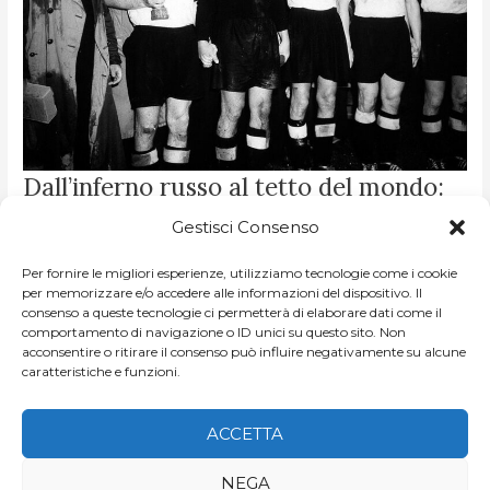
DALL’INFERNO
Dall’inferno russo al tetto del mondo:
RUSSO
AL
gli eroi della Germania 1954
TETTO
Gestisci Consenso
DEL
MONDO:
GLI
DI
NICCOLO MELLO
/
LA STORIA SIAMO NOI
EROI
Per fornire le migliori esperienze, utilizziamo tecnologie come i cookie
DELLA
Immagine di copertina: Fritz Walter con la Coppa del
per memorizzare e/o accedere alle informazioni del dispositivo. Il
GERMANIA
1954
consenso a queste tecnologie ci permetterà di elaborare dati come il
mondo. Al suo fianco, Toni Turek in maglia nera e i loro
comportamento di navigazione o ID unici su questo sito. Non
compagni [https://storiedicalcio.altervista.org] L’avevano
acconsentire o ritirare il consenso può influire negativamente su alcune
caratteristiche e funzioni.
chiamata, […]
LEGGI ARTICOLO »
ACCETTA
NEGA