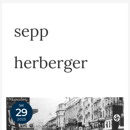
sepp
herberger
Set
29
2023