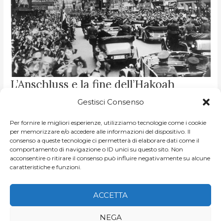
L’ANSCHLUSS
L’Anschluss e la fine dell’Hakoah
E
LA
Vienna
FINE
Gestisci Consenso
DELL’HAKOAH
VIENNA
DI
JO ARAF
/
HAKOAH VIENNA: UNA STORIA D'ALTRI TEMPI
Per fornire le migliori esperienze, utilizziamo tecnologie come i cookie
In Austria l’antisemitismo aveva oramai superato i livelli di
per memorizzare e/o accedere alle informazioni del dispositivo. Il
consenso a queste tecnologie ci permetterà di elaborare dati come il
guardia. La situazione peggiorò ulteriormente con
comportamento di navigazione o ID unici su questo sito. Non
l’invasione dell’Austria da parte della Germania. Anche se a
acconsentire o ritirare il consenso può influire negativamente su alcune
caratteristiche e funzioni.
dire […]
LEGGI ARTICOLO »
ACCETTA
NEGA