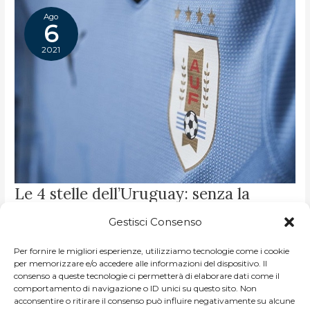
Ago
6
2021
LE
Le 4 stelle dell’Uruguay: senza la
4
STELLE
Celeste regina olimpica, il Mondiale
DELL’URUGUAY:
SENZA
Gestisci Consenso
LA
non sarebbe nato
CELESTE
REGINA
Per fornire le migliori esperienze, utilizziamo tecnologie come i cookie
OLIMPICA,
DI
NICCOLO MELLO
/
LA STORIA SIAMO NOI
IL
per memorizzare e/o accedere alle informazioni del dispositivo. Il
MONDIALE
consenso a queste tecnologie ci permetterà di elaborare dati come il
NON
A un attento conoscitore di calcio non sarà sfuggito il
SAREBBE
comportamento di navigazione o ID unici su questo sito. Non
NATO
particolare che l’Uruguay nello stemma reca 4 stelle e non
acconsentire o ritirare il consenso può influire negativamente su alcune