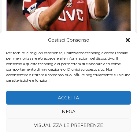
PAUL
Paul Merson, una storia di talento e di
MERSON,
Gestisci Consenso
UNA
depressione
STORIA
DI
TALENTO
Per fornire le migliori esperienze, utilizziamo tecnologie come i cookie
E
DI
FRANCESCO BUFFOLI
/
PEDATORI
per memorizzare e/o accedere alle informazioni del dispositivo. Il
DI
DEPRESSIONE
consenso a queste tecnologie ci permetterà di elaborare dati come il
«Eccoli questi giovani, il peso è sulle loro spalle» Queste le
comportamento di navigazione o ID unici su questo sito. Non
prime parole di “Decades”, il brano che chiude “Closer”, il
acconsentire o ritirare il consenso può influire negativamente su alcune
caratteristiche e funzioni.
celeberrimo secondo e ultimo […]
LEGGI ARTICOLO »
ACCETTA
NEGA
VISUALIZZA LE PREFERENZE
Copyright © 2026
Game of Goals
| di Niccolò Mello e Jo Araf