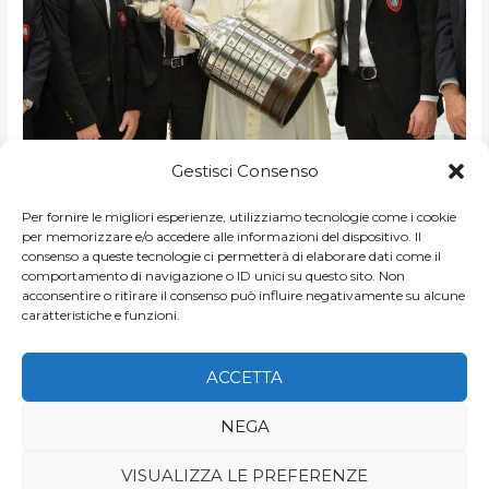
PAPA
Papa Francesco e il San Lorenzo, un
FRANCESCO
Gestisci Consenso
E
amore oltre il tempo
IL
SAN
LORENZO,
Per fornire le migliori esperienze, utilizziamo tecnologie come i cookie
UN
DI
NICCOLO MELLO
/
CALCIO MODERNO
per memorizzare e/o accedere alle informazioni del dispositivo. Il
AMORE
OLTRE
consenso a queste tecnologie ci permetterà di elaborare dati come il
immagine di copertina: Papà Francesco con la Libertadores
IL
comportamento di navigazione o ID unici su questo sito. Non
TEMPO
portatagli dal San Lorenzo «Da Jorge Mario a Francisco,
acconsentire o ritirare il consenso può influire negativamente su alcune
caratteristiche e funzioni.
una cosa non è mai cambiata: l’amore per […]
LEGGI ARTICOLO »
ACCETTA
NEGA
VISUALIZZA LE PREFERENZE