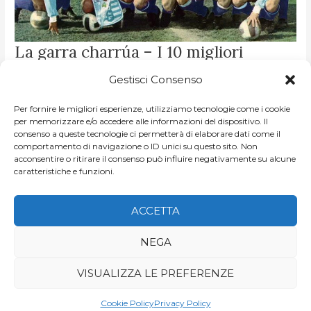
LA
La garra charrúa – I 10 migliori
GARRA
CHARRÚA
calciatori uruguaiani dell’epoca
–
I
Gestisci Consenso
10
moderna
MIGLIORI
CALCIATORI
Per fornire le migliori esperienze, utilizziamo tecnologie come i cookie
URUGUAIANI
DI
NICCOLO MELLO
/
CLASSIFICHE
DELL’EPOCA
per memorizzare e/o accedere alle informazioni del dispositivo. Il
MODERNA
consenso a queste tecnologie ci permetterà di elaborare dati come il
Quando si pensa all’Uruguay, si pensa soprattutto agli anni
comportamento di navigazione o ID unici su questo sito. Non
d’oro del calcio celeste, gli anni in cui la Generación Dorada
acconsentire o ritirare il consenso può influire negativamente su alcune
caratteristiche e funzioni.
dominava il mondo. I mitici […]
LEGGI ARTICOLO »
ACCETTA
NEGA
VISUALIZZA LE PREFERENZE
Copyright © 2026
Game of Goals
| di Niccolò Mello e Jo Araf
Cookie Policy
Privacy Policy
Powered by
Videeco