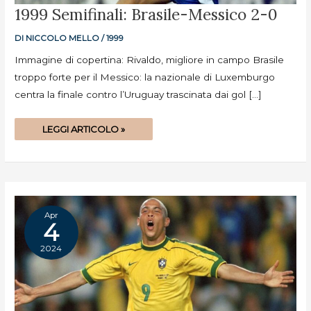
1999
1999 Semifinali: Brasile-Messico 2-0
SEMIFINALI:
BRASILE-
MESSICO
DI
NICCOLO MELLO
/
1999
2-
0
Immagine di copertina: Rivaldo, migliore in campo Brasile
troppo forte per il Messico: la nazionale di Luxemburgo
centra la finale contro l’Uruguay trascinata dai gol […]
LEGGI ARTICOLO »
Apr
4
2024