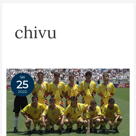
chivu
Set
25
2022