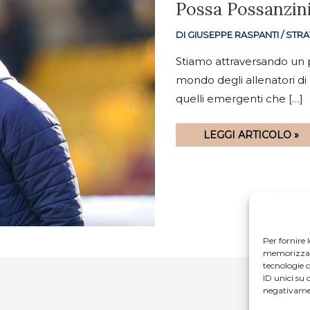
POSSA
Possa Possanzin
POSSANZINI…
STUPIRCI
ANCORA
DI
GIUSEPPE RASPANTI
/
STRA
Stiamo attraversando un 
mondo degli allenatori di
quelli emergenti che […]
LEGGI ARTICOLO »
Per fornire 
memorizzare 
tecnologie 
ID unici su 
negativamen