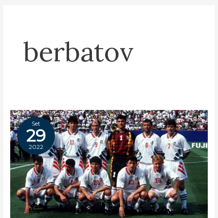
berbatov
Set
29
2022