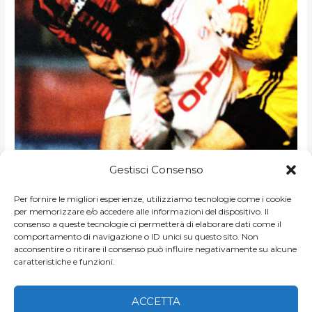
1990
1990 Semifinale andata: Milan-Bayern
SEMIFINALE
Gestisci Consenso
ANDATA:
Monaco 1-0
MILAN-
BAYERN
MONACO
Per fornire le migliori esperienze, utilizziamo tecnologie come i cookie
1-
DI
NICCOLO MELLO
/
COPPA CAMPIONI 1990-1999
per memorizzare e/o accedere alle informazioni del dispositivo. Il
0
consenso a queste tecnologie ci permetterà di elaborare dati come il
van Basten e Aumann [www.wikipedia.it] Successo di
comportamento di navigazione o ID unici su questo sito. Non
misura del Milan, che piega il Bayern Monaco grazie a un
acconsentire o ritirare il consenso può influire negativamente su alcune
caratteristiche e funzioni.
rigore di Van Basten, al termine di […]
LEGGI ARTICOLO »
ACCETTA