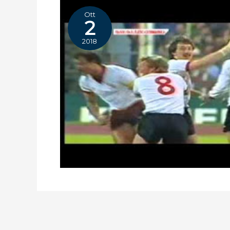
Ott
2
2018