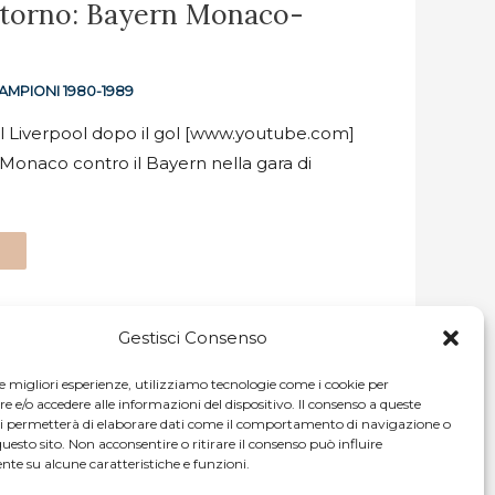
ritorno: Bayern Monaco-
AMPIONI 1980-1989
el Liverpool dopo il gol [www.youtube.com]
 a Monaco contro il Bayern nella gara di
Gestisci Consenso
le migliori esperienze, utilizziamo tecnologie come i cookie per
e/o accedere alle informazioni del dispositivo. Il consenso a queste
ci permetterà di elaborare dati come il comportamento di navigazione o
questo sito. Non acconsentire o ritirare il consenso può influire
te su alcune caratteristiche e funzioni.