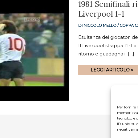
1981
1981 Semifinali 
SEMIFINALI
RITORNO:
Liverpool 1-1
BAYERN
MONACO-
LIVERPOOL
DI
NICCOLO MELLO
/
COPPA C
1-
1
Esultanza dei giocatori d
Il Liverpool strappa l’1-1
ritorno e guadagna il […]
LEGGI ARTICOLO »
Per fornire 
memorizzare 
tecnologie 
ID unici su 
negativamen