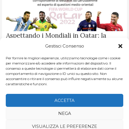
ASPETTANDO
Aspettando i Mondiali in Qatar: la
I
MONDIALI
diretta con Elia Milani di Mediaset
IN
Gestisci Consenso
QATAR:
LA
DIRETTA
DI
NICCOLO MELLO
/
LE NOSTRE DIRETTE
CON
Per fornire le migliori esperienze, utilizziamo tecnologie come i cookie
ELIA
Domenica tutta l’attenzione del calcio sarà sul Qatar, dove
per memorizzare e/o accedere alle informazioni del dispositivo. Il
MILANI
DI
consenso a queste tecnologie ci permetterà di elaborare dati come il
comincerà la 22ª edizione dei campionati del mondo.In
MEDIASET
comportamento di navigazione o ID unici su questo sito. Non
questa live abbiamo cercato di presentare la competizione,
acconsentire o ritirare il consenso può influire negativamente su alcune
caratteristiche e funzioni.
[…]
LEGGI ARTICOLO »
ACCETTA
NEGA
VISUALIZZA LE PREFERENZE