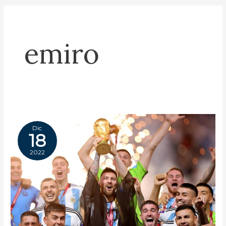
emiro
Dic
18
2022