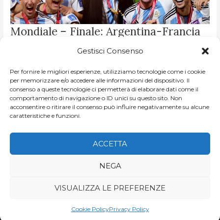
MONDIALE
Mondiale – Finale: Argentina-Francia
–
FINALE:
7-5 dcr. Partita indimenticabile, Messi
ARGENTINA-
FRANCIA
Gestisci Consenso
7-
e Mbappé immensi
5
DCR.
Per fornire le migliori esperienze, utilizziamo tecnologie come i cookie
PARTITA
DI
TOMMASO CIUTI
/
2022
INDIMENTICABILE,
per memorizzare e/o accedere alle informazioni del dispositivo. Il
MESSI
consenso a queste tecnologie ci permetterà di elaborare dati come il
E
Dopo 36 anni l’Argentina torna ad alzare la Coppa del
MBAPPÉ
comportamento di navigazione o ID unici su questo sito. Non
IMMENSI
Mondo, per la terza volta nella sua storia, al termine di una
acconsentire o ritirare il consenso può influire negativamente su alcune
caratteristiche e funzioni.
partita omerica, che […]
LEGGI ARTICOLO »
ACCETTA
NEGA
VISUALIZZA LE PREFERENZE
Copyright © 2026
Game of Goals
| di Niccolò Mello e Jo Araf
Cookie Policy
Privacy Policy
Powered by
Videeco