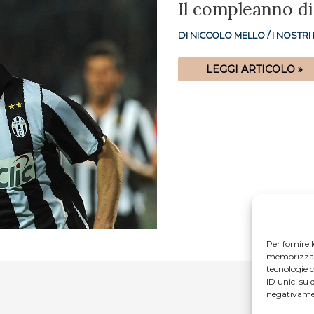
IL
Il compleanno di
COMPLEANNO
DI
ALESSANDRO
DI
NICCOLO MELLO
/
I NOSTR
DEL
PIERO
LEGGI ARTICOLO »
Per fornire 
memorizzare 
tecnologie 
ID unici su 
negativamen